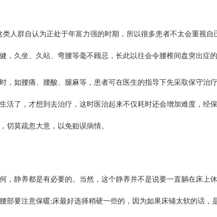
这类人群自认为正处于年富力强的时期，所以很多患者不太会重视自己
健，久坐、久站、弯腰等毫不顾忌，长此以往会令腰椎间盘突出症
，如腰痛、腰酸、腿麻等，患者可在医生的指导下先采取保守治疗
生活了，才想到去治疗，这时医治起来不仅耗时还会增加难度，经保
，切莫疏忽大意，以免贻误病情。
，静养都是有必要的。当然，这个静养并不是说要一直躺在床上休
腰部要注意保暖;床最好选择稍硬一些的，因为如果床铺太软的话，