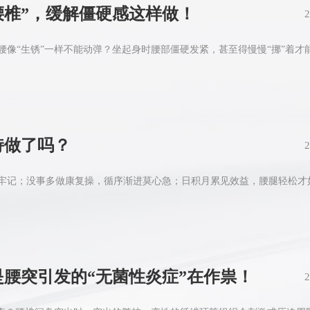
腰椎”，缓解僵硬感这样做！
2
像“生锈”一样不能动弹？坐起身时腰部僵硬发紧，甚至得慢慢“挪”着才能下
持做了吗？
2
牢记；没事多做康复操，循序渐进莫心急；日积月累见效益，腰腿轻松才
腰突引发的“无菌性炎症”在作祟！
2