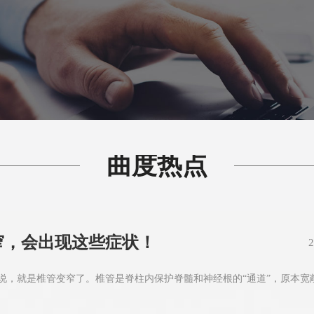
曲度热点
窄，会出现这些症状！
2
，就是椎管变窄了。椎管是脊柱内保护脊髓和神经根的“通道”，原本宽敞的