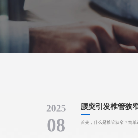
2025
腰突引发椎管狭
08
首先，什么是椎管狭窄？简单说