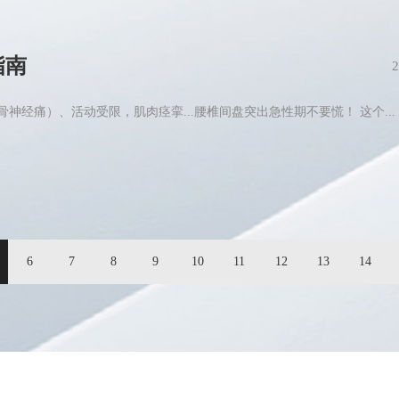
指南
2
神经痛）、活动受限，肌肉痉挛...腰椎间盘突出急性期不要慌！ 这个...
6
7
8
9
10
11
12
13
14