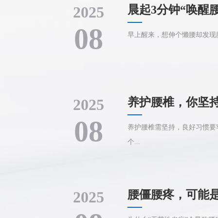
2025
晨起3分钟“唤醒
08
早上醒来，想伸个懒腰却发现腰
2025
养护腰椎，你坚
08
养护腰椎需坚持，良好习惯要
个...
2025
腰僵腰疼，可能是