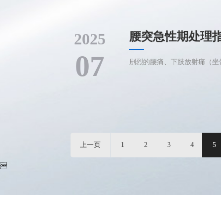
2025
腰突急性期处理
07
剧烈的腰痛、下肢放射痛（坐骨
上一页
1
2
3
4
5
